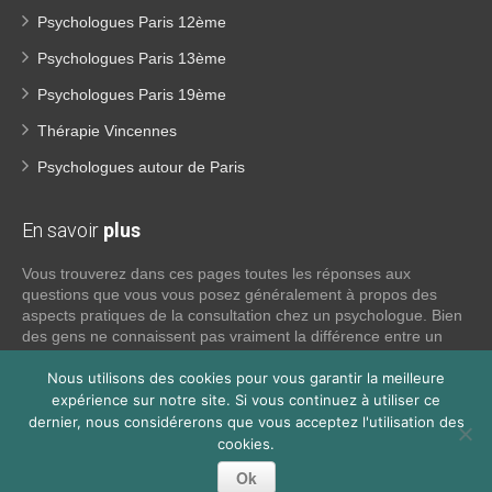
Psychologues Paris 12ème
Psychologues Paris 13ème
Psychologues Paris 19ème
Thérapie Vincennes
Psychologues autour de Paris
En savoir
plus
Vous trouverez dans ces pages toutes les réponses aux
questions que vous vous posez généralement à propos des
aspects pratiques de la consultation chez un psychologue. Bien
des gens ne connaissent pas vraiment la différence entre un
psychiatre, un psychothérapeute et un psychologue. Si tel est
votre cas, voici quelques définitions qui devraient clarifier les
Nous utilisons des cookies pour vous garantir la meilleure
choses, n’hésitez pas à nous contacter:
expérience sur notre site. Si vous continuez à utiliser ce
dernier, nous considérerons que vous acceptez l'utilisation des
cookies.
Lire la suite
Ok