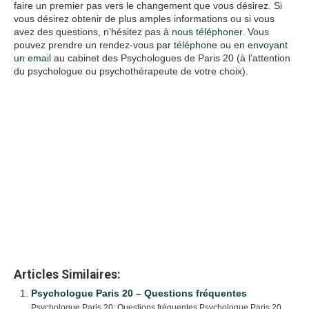
faire un premier pas vers le changement que vous désirez. Si
vous désirez obtenir de plus amples informations ou si vous
avez des questions, n’hésitez pas à
nous téléphoner
. Vous
pouvez prendre un rendez-vous
par téléphone
ou en
envoyant
un email
au cabinet des Psychologues de Paris 20 (à l’attention
du psychologue ou psychothérapeute de votre choix).
psychologues Paris 20
www.paris-
psychologue.fr
psychologue aix
en provence
click
here
psychologue
aix
en
provence
click
here
psychologue
aix
en provence
click here
psychologue
paris
click here
psychologue
marseille
click
here
psychologue marseille
click here
psychologue marseille
click
here
psychologue
marseille
click
here
psychologue
marseille
click here
hypnose
paris
click
here
hypnotherapie
paris
click
here
psychologue bordeaux
hypnose avignon
psychologue
nice
click
here
psychologue
paris
9
psychologue
lille
psychologue
lille
click here
psychologue
paris
14
psychologue
la reunion
psychologue
reunion
psychologue colmar
psychologue
lille
psychologue
nice
psychologue paris
3
psychologue
paris
19
psychologue
nouvelle
caledonie
psychologue
guadeloupe
psychologue
lille
psychologue
paris
5
psychologue
paris
13
psychologue
toulouse
psychologue
toulouse
psychologue paris
14
psychologue
montpellier
psychologue
nice
psychologue strasbourg
psychologue colmar
psychologue lille
psychologue
lille
psychologue annecy
psychologue lille
psychologue lyon
psychologue marseille
psychologue marseille
Articles Similaires:
Psychologue Paris 20 – Questions fréquentes
Psychologue Paris 20: Questions fréquentes Psychologue Paris 20