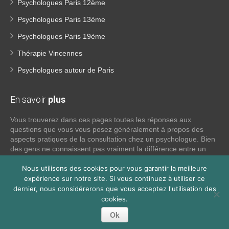
Psychologues Paris 12ème
Psychologues Paris 13ème
Psychologues Paris 19ème
Thérapie Vincennes
Psychologues autour de Paris
En savoir
plus
Vous trouverez dans ces pages toutes les réponses aux
questions que vous vous posez généralement à propos des
aspects pratiques de la consultation chez un psychologue. Bien
des gens ne connaissent pas vraiment la différence entre un
psychiatre, un psychothérapeute et un psychologue. Si tel est
Nous utilisons des cookies pour vous garantir la meilleure
votre cas, voici quelques définitions qui devraient clarifier les
choses, n’hésitez pas à nous contacter:
expérience sur notre site. Si vous continuez à utiliser ce
dernier, nous considérerons que vous acceptez l'utilisation des
cookies.
Lire la suite
Ok