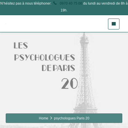
N’hésitez pas à nous téléphoner:
0970 40 75 06
du lundi au vendredi de 8h à
19h.
Home
psychologues Paris 20