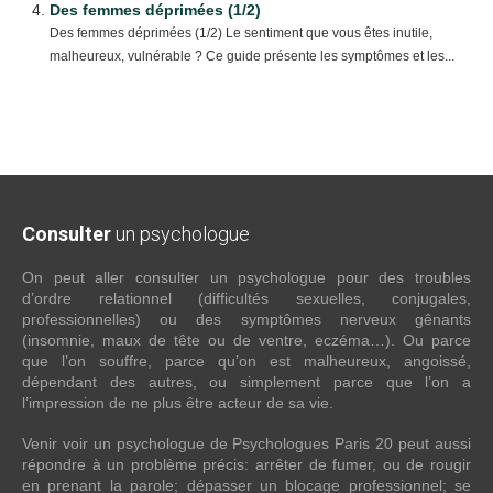
Des femmes déprimées (1/2)
Des femmes déprimées (1/2) Le sentiment que vous êtes inutile,
malheureux, vulnérable ? Ce guide présente les symptômes et les...
Consulter
un psychologue
On peut aller consulter un psychologue pour des troubles
d’ordre relationnel (difficultés sexuelles, conjugales,
professionnelles) ou des symptômes nerveux gênants
(insomnie, maux de tête ou de ventre, eczéma…). Ou parce
que l’on souffre, parce qu’on est malheureux, angoissé,
dépendant des autres, ou simplement parce que l’on a
l’impression de ne plus être acteur de sa vie.
Venir voir un psychologue de Psychologues Paris 20 peut aussi
répondre à un problème précis: arrêter de fumer, ou de rougir
en prenant la parole; dépasser un blocage professionnel; se