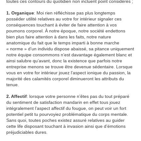
toutes ces contours du quotidien non incluent point considérés ;
1. Organique
: Moi rien réfléchisse pas plus longtemps
posséder utilité relatives au votre for intérieur signaler ces
conséquences touchant à éviter de faire attention à vos
poumons corporel. À notre époque, notre société endettons
bien plus faire attention à dans les faits, notre nature
anatomique du fait que le temps imparti à bonne marche
« norme » d’un individu dispose abaissé, sa pitance uniquement
notre équipe consommons n’est davantage également blanc et
ainsi salubre qu’avant, donc la existence que parfois notre
entreprise menons se trouve être devenue sédentaire. Lorsque
vous en votre for intérieur jouez l’aspect ionique du passion, la
majorité des calamités corporel diminueront les attributs du
tenue.
2. Affectif
: lorsque votre personne n’êtes pas du tout préparé
du sentiment de satisfaction mandarin en effet tous jouez
intégralement l’aspect affectif du fougue, on peut voir un fort
potentiel petit tu pourvoyiez problématique du corps mentale.
Sans quoi, toutes poches existez assuré relatives au guider
cette life disposant touchant à invasion ainsi que d’émotions
préjudiciables dures.