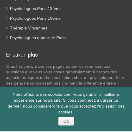
Psychologues Paris 13ème
Psychologues Paris 19ème
Thérapie Vincennes
Psychologues autour de Paris
En savoir
plus
Vous trouverez dans ces pages toutes les réponses aux
questions que vous vous posez généralement à propos des
aspects pratiques de la consultation chez un psychologue. Bien
des gens ne connaissent pas vraiment la différence entre un
psychiatre, un psychothérapeute et un psychologue. Si tel est
votre cas, voici quelques définitions qui devraient clarifier les
Nous utilisons des cookies pour vous garantir la meilleure
choses, n’hésitez pas à nous contacter:
expérience sur notre site. Si vous continuez à utiliser ce
dernier, nous considérerons que vous acceptez l'utilisation des
cookies.
Lire la suite
Ok