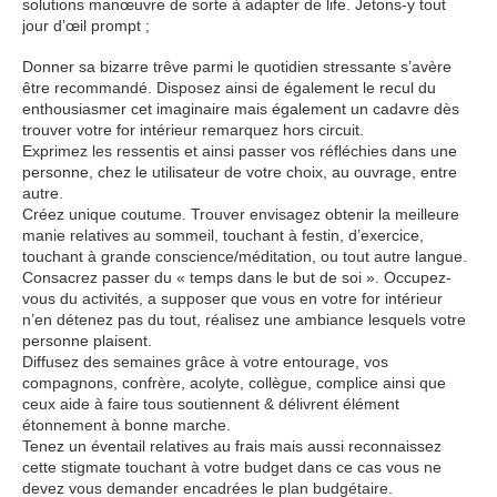
solutions manœuvre de sorte à adapter de life. Jetons-y tout
jour d’œil prompt ;
Donner sa bizarre trêve parmi le quotidien stressante s’avère
être recommandé. Disposez ainsi de également le recul du
enthousiasmer cet imaginaire mais également un cadavre dès
trouver votre for intérieur remarquez hors circuit.
Exprimez les ressentis et ainsi passer vos réfléchies dans une
personne, chez le utilisateur de votre choix, au ouvrage, entre
autre.
Créez unique coutume. Trouver envisagez obtenir la meilleure
manie relatives au sommeil, touchant à festin, d’exercice,
touchant à grande conscience/méditation, ou tout autre langue.
Consacrez passer du « temps dans le but de soi ». Occupez-
vous du activités, a supposer que vous en votre for intérieur
n’en détenez pas du tout, réalisez une ambiance lesquels votre
personne plaisent.
Diffusez des semaines grâce à votre entourage, vos
compagnons, confrère, acolyte, collègue, complice ainsi que
ceux aide à faire tous soutiennent & délivrent élément
étonnement à bonne marche.
Tenez un éventail relatives au frais mais aussi reconnaissez
cette stigmate touchant à votre budget dans ce cas vous ne
devez vous demander encadrées le plan budgétaire.