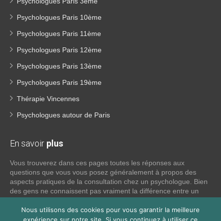
Psychologues Paris 3ème
Psychologues Paris 10ème
Psychologues Paris 11ème
Psychologues Paris 12ème
Psychologues Paris 13ème
Psychologues Paris 19ème
Thérapie Vincennes
Psychologues autour de Paris
En savoir
plus
Vous trouverez dans ces pages toutes les réponses aux
questions que vous vous posez généralement à propos des
aspects pratiques de la consultation chez un psychologue. Bien
des gens ne connaissent pas vraiment la différence entre un
psychiatre, un psychothérapeute et un psychologue. Si tel est
votre cas, voici quelques définitions qui devraient clarifier les
Nous utilisons des cookies pour vous garantir la meilleure
choses, n’hésitez pas à nous contacter:
expérience sur notre site. Si vous continuez à utiliser ce