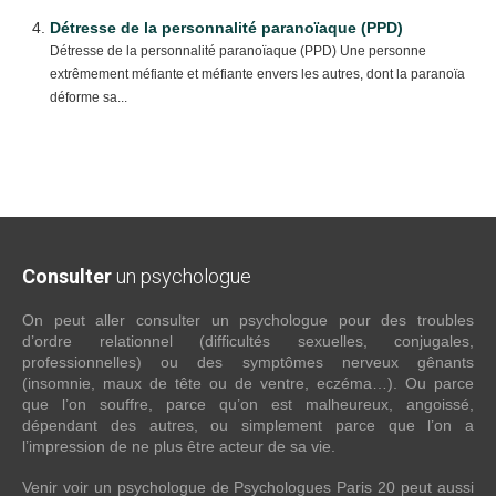
Détresse de la personnalité paranoïaque (PPD)
Détresse de la personnalité paranoïaque (PPD) Une personne
extrêmement méfiante et méfiante envers les autres, dont la paranoïa
déforme sa...
Consulter
un psychologue
On peut aller consulter un psychologue pour des troubles
d’ordre relationnel (difficultés sexuelles, conjugales,
professionnelles) ou des symptômes nerveux gênants
(insomnie, maux de tête ou de ventre, eczéma…). Ou parce
que l’on souffre, parce qu’on est malheureux, angoissé,
dépendant des autres, ou simplement parce que l’on a
l’impression de ne plus être acteur de sa vie.
Venir voir un psychologue de Psychologues Paris 20 peut aussi