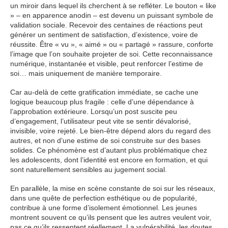
un miroir dans lequel ils cherchent à se refléter. Le bouton « like
» – en apparence anodin – est devenu un puissant symbole de
validation sociale. Recevoir des centaines de réactions peut
générer un sentiment de satisfaction, d’existence, voire de
réussite. Être « vu », « aimé » ou « partagé » rassure, conforte
l’image que l’on souhaite projeter de soi. Cette reconnaissance
numérique, instantanée et visible, peut renforcer l’estime de
soi… mais uniquement de manière temporaire.
Car au-delà de cette gratification immédiate, se cache une
logique beaucoup plus fragile : celle d’une dépendance à
l’approbation extérieure. Lorsqu’un post suscite peu
d’engagement, l’utilisateur peut vite se sentir dévalorisé,
invisible, voire rejeté. Le bien-être dépend alors du regard des
autres, et non d’une estime de soi construite sur des bases
solides. Ce phénomène est d’autant plus problématique chez
les adolescents, dont l’identité est encore en formation, et qui
sont naturellement sensibles au jugement social.
En parallèle, la mise en scène constante de soi sur les réseaux,
dans une quête de perfection esthétique ou de popularité,
contribue à une forme d’isolement émotionnel. Les jeunes
montrent souvent ce qu’ils pensent que les autres veulent voir,
pas ce qu’ils ressentent réellement. La vulnérabilité, les doutes,