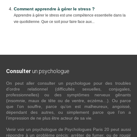
Comment apprendre à gérer le stress ?
Apprendre à gérer le stress est une compétence essentielle dans la
vie quotidienne. Que ce soit pour faire face aux...
Consulter
un psychologue
On peut aller consulter un psychologue pour des troubles
d’ordre relationnel (difficultés sexuelles, conjugales,
professionnelles) ou des symptômes nerveux gênants
(insomnie, maux de tête ou de ventre, eczéma…). Ou parce
que l’on souffre, parce qu’on est malheureux, angoissé,
dépendant des autres, ou simplement parce que l’on a
l’impression de ne plus être acteur de sa vie.
Venir voir un psychologue de Psychologues Paris 20 peut aussi
répondre à un problème précis: arrêter de fumer, ou de rougir