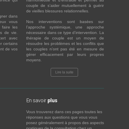
ervice qui
harmonieuse et d’entraide et permet au
couple de s’aider mutuellement à guérir
de vieilles blessures relationnelles.
gner dans
eux vous
Nos interventions sont basées sur
faire les
l’approche systémique, une approche
fs de vie.
nécessaire dans ce type d’intervention. La
cert avec
thérapie de couple est un moyen de
r certains
résoudre les problèmes et les conflits que
nt de vos
les couples n’ont pas été en mesure de
gérer efficacement par leurs propres
moyens.
Lire la suite
En savoir
plus
Vous trouverez dans ces pages toutes les
réponses aux questions que vous vous
posez généralement à propos des aspects
pratiques de la consultation chez un