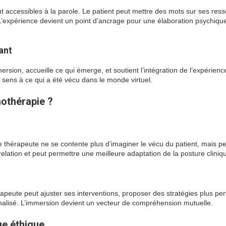
accessibles à la parole. Le patient peut mettre des mots sur ses resse
 L’expérience devient un point d’ancrage pour une élaboration psychiqu
ant
ersion, accueille ce qui émerge, et soutient l’intégration de l’expérienc
sens à ce qui a été vécu dans le monde virtuel.
othérapie ?
e thérapeute ne se contente plus d’imaginer le vécu du patient, mais p
 relation et peut permettre une meilleure adaptation de la posture cliniq
rapeute peut ajuster ses interventions, proposer des stratégies plus per
nalisé. L’immersion devient un vecteur de compréhension mutuelle.
ge éthique