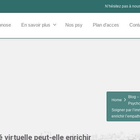
N’hésitez pas à nou
pnose
En savoir plus
Nos psy
Plan d’acces
Cont
Blog – 
Home
Psycho
Soigner par l’imme
enrichir l’empat
é virtuelle peut-elle enrichir