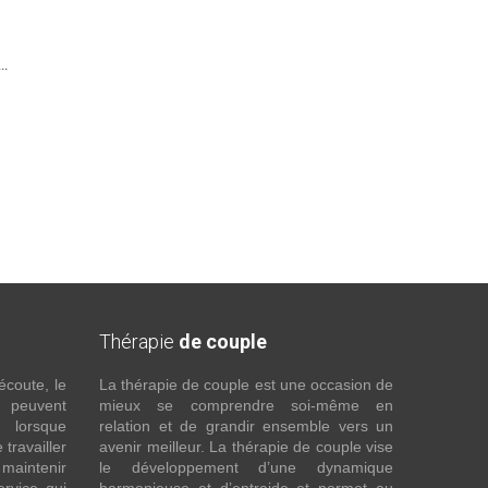
..
Thérapie
de couple
écoute, le
La thérapie de couple est une occasion de
t peuvent
mieux se comprendre soi-même en
s lorsque
relation et de grandir ensemble vers un
 travailler
avenir meilleur. La thérapie de couple vise
maintenir
le développement d’une dynamique