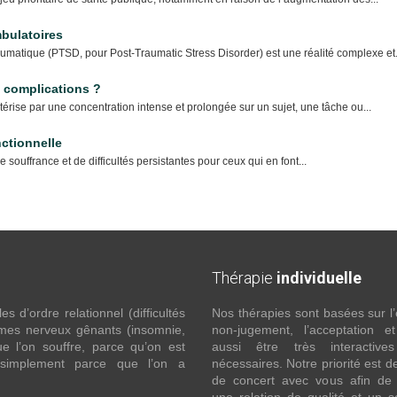
mbulatoires
traumatique (PTSD, pour Post-Traumatic Stress Disorder) est une réalité complexe et.
 complications ?
rise par une concentration intense et prolongée sur un sujet, une tâche ou...
ctionnelle
souffrance et de difficultés persistantes pour ceux qui en font...
Thérapie
individuelle
 d’ordre relationnel (difficultés
Nos thérapies sont basées sur l’
ômes nerveux gênants (insomnie,
non-jugement, l’acceptation e
l’on souffre, parce qu’on est
aussi être très interactive
 simplement parce que l’on a
nécessaires. Notre priorité est de
de concert avec vous afin de 