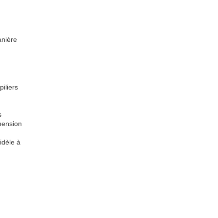
anière
piliers
s
éhension
idèle à