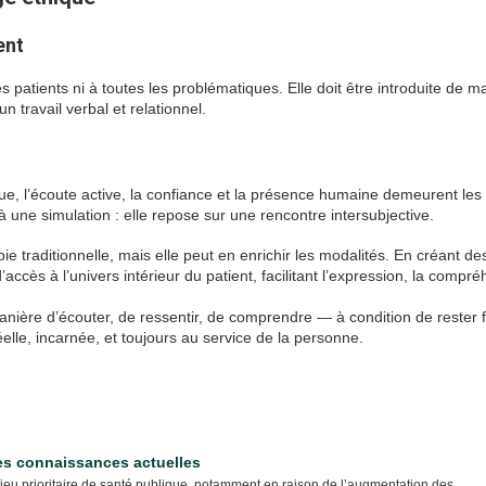
ent
s patients ni à toutes les problématiques. Elle doit être introduite de m
n travail verbal et relationnel.
ique, l’écoute active, la confiance et la présence humaine demeurent les 
à une simulation : elle repose sur une rencontre intersubjective.
ie traditionnelle, mais elle peut en enrichir les modalités. En créant de
ccès à l’univers intérieur du patient, facilitant l’expression, la compr
manière d’écouter, de ressentir, de comprendre — à condition de rester f
éelle, incarnée, et toujours au service de la personne.
des connaissances actuelles
eu prioritaire de santé publique, notamment en raison de l’augmentation des...