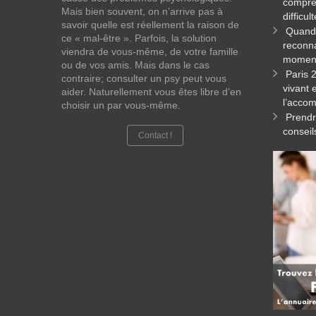
compren
Mais bien souvent, on n’arrive pas à
difficul
savoir quelle est réellement la raison de
Quand 
ce « mal-être ». Parfois, la solution
reconna
viendra de vous-même, de votre famille
momen
ou de vos amis. Mais dans le cas
Paris 
contraire; consulter un psy peut vous
vivant 
aider. Naturellement vous êtes libre d’en
l’acco
choisir un par vous-même.
Prendr
conseil
Contact !