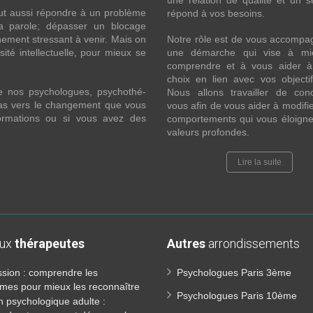
une relation de qualité et un s
ut aussi répondre à un problème
répond à vos besoins.
la parole; dépasser un blocage
ement stressant à venir. Mais on
Notre rôle est de vous accompa
ité intellectuelle, pour mieux se
une démarche qui vise à mi
comprendre et à vous aider à 
choix en lien avec vos objecti
e nos psychologues, psychothé-
Nous allons travailler de con
 pas vers le changement que vous
vous afin de vous aider à modifie
formations ou si vous avez des
comportements qui vous éloigne
valeurs profondes.
Lire la suite
aux
thérapeutes
Autres
arrondissements
sion : comprendre les
Psychologues Paris 3ème
mes pour mieux les reconnaître
Psychologues Paris 10ème
n psychologique adulte :