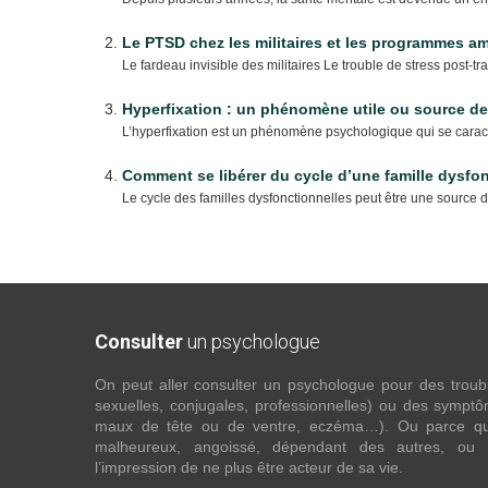
Le PTSD chez les militaires et les programmes a
Le fardeau invisible des militaires Le trouble de stress post-
Hyperfixation : un phénomène utile ou source de
L’hyperfixation est un phénomène psychologique qui se caracté
Comment se libérer du cycle d’une famille dysfon
Le cycle des familles dysfonctionnelles peut être une source de 
Consulter
un psychologue
On peut aller consulter un psychologue pour des troubles
sexuelles, conjugales, professionnelles) ou des sympt
maux de tête ou de ventre, eczéma…). Ou parce que 
malheureux, angoissé, dépendant des autres, ou
l’impression de ne plus être acteur de sa vie.