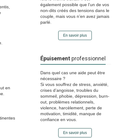
également possible que l’un de vos
ntis,
non-dits créés des tensions dans le
e
couple, mais vous n’en avez jamais
parlé.
En savoir plus
e.
Épuisement
professionnel
Dans quel cas une aide peut être
nécessaire ?
Si vous souffrez de stress, anxiété,
eut en
crises d’angoisse, troubles du
ue.
sommeil, phobie, dépression, burn-
out, problèmes relationnels,
violence, harcèlement, perte de
motivation, timidité, manque de
tinentes
confiance en vous.
En savoir plus