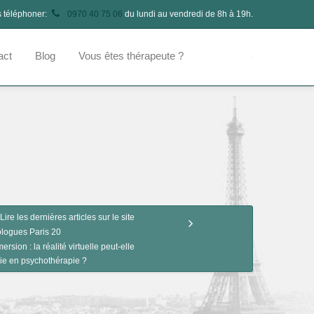
s téléphoner:
0970 40 75 06
du lundi au vendredi de 8h à 19h.
act
Blog
Vous êtes thérapeute ?
Lire les dernières articles sur le site
logues Paris 20
rsion : la réalité virtuelle peut-elle
hie en psychothérapie ?