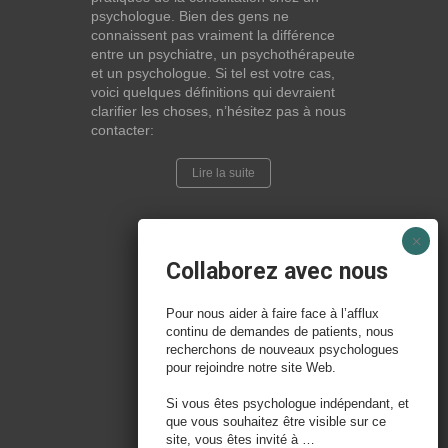
psychologue. Bien des gens ne
connaissent pas vraiment la différence
entre un psychiatre, un psychothérapeute
et un psychologue. Si tel est votre cas,
voici quelques définitions qui devraient
clarifier les choses, n’hésitez pas à nous
contacter:
Lire la suite
Collaborez avec nous
Pour nous aider à faire face à l’afflux
continu de demandes de patients, nous
recherchons de nouveaux psychologues
pour rejoindre notre site Web.
Si vous êtes psychologue indépendant, et
que vous souhaitez être visible sur ce
site, vous êtes invité à …