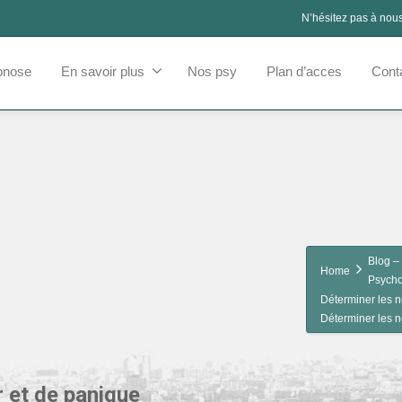
N’hésitez pas à nou
pnose
En savoir plus
Nos psy
Plan d’acces
Cont
Blog – 
Home
Psycho
Déterminer les n
Déterminer les n
r et de panique