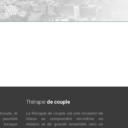
Thérapie
de couple
écoute, le
La thérapie de couple est une occasion de
t peuvent
mieux se comprendre soi-même en
s lorsque
relation et de grandir ensemble vers un