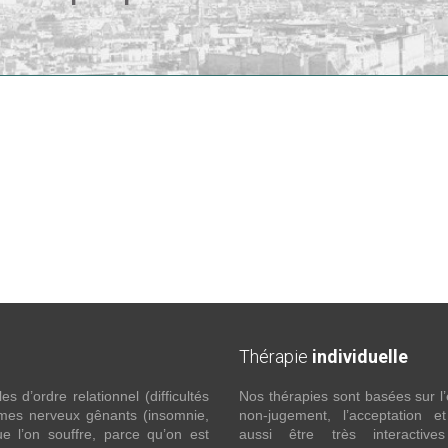
Thérapie
individuelle
 d’ordre relationnel (difficultés
Nos thérapies sont basées sur l’
ômes nerveux gênants (insomnie,
non-jugement, l’acceptation e
l’on souffre, parce qu’on est
aussi être très interactive