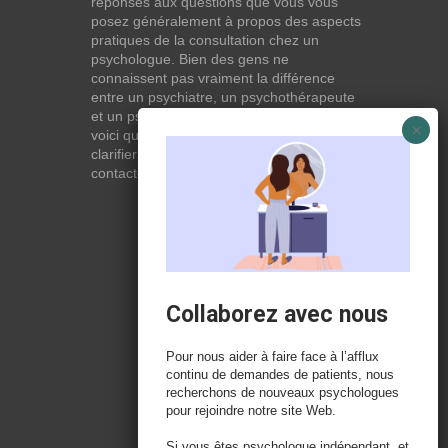
réponses aux questions que vous vous
posez généralement à propos des aspects
pratiques de la consultation chez un
psychologue. Bien des gens ne
connaissent pas vraiment la différence
entre un psychiatre, un psychothérapeute
et un psychologue. Si tel est votre cas,
voici quelques définitions qui devraient
clarifier les choses, n’hésitez pas à nous
contacter:
Lire la suite
Collaborez avec nous
Pour nous aider à faire face à l’afflux
continu de demandes de patients, nous
recherchons de nouveaux psychologues
pour rejoindre notre site Web.
Si vous êtes psychologue indépendant, et