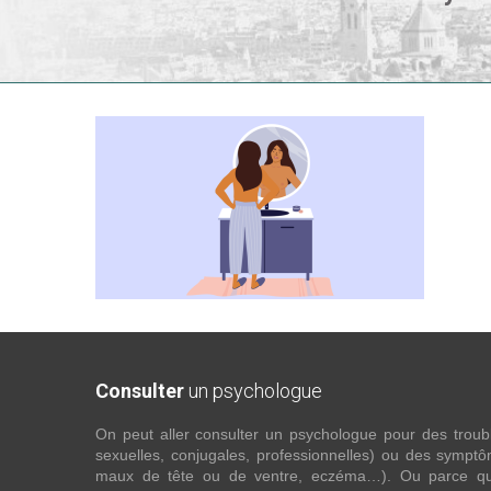
Consulter
un psychologue
On peut aller consulter un psychologue pour des troubles
sexuelles, conjugales, professionnelles) ou des sympt
maux de tête ou de ventre, eczéma…). Ou parce que 