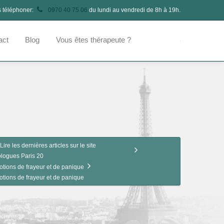
s téléphoner:
0970 40 75 06
du lundi au vendredi de 8h à 19h.
act
Blog
Vous êtes thérapeute ?
Lire les dernières articles sur le site
logues Paris 20
otions de frayeur et de panique
otions de frayeur et de panique