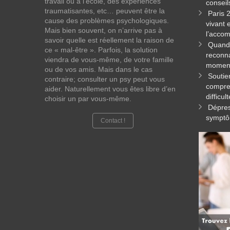
travail ou à l’école, des expériences
conseil
traumatisantes, etc… peuvent être la
Paris 
cause des problèmes psychologiques.
vivant 
Mais bien souvent, on n’arrive pas à
l’acco
savoir quelle est réellement la raison de
Quand 
ce « mal-être ». Parfois, la solution
reconna
viendra de vous-même, de votre famille
momen
ou de vos amis. Mais dans le cas
Soutie
contraire; consulter un psy peut vous
compren
aider. Naturellement vous êtes libre d’en
difficul
choisir un par vous-même.
Dépres
symptô
Contact !