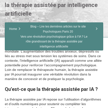
la thérapie assistée par intelligence
artificielle
Blog – Lire les dernières articles sur le site
Home
Psychologues Paris 20
Vers une révolution psychologique grâce à l’IA ? Le
rôle grandissant de la thérapie assistée par
La santé mentale est devenue un enjeu prioritaire à l’échelle
intelligence artificielle
mondiale. L’augmentation des troubles anxieux, dépressifs ou
liés au stress met sous tension les systèmes de soins. Dans ce
contexte, l’intelligence artificielle (IA) apparaît comme une alliée
potentielle pour renforcer l’accompagnement psychologique.
Loin de remplacer le thérapeute humain, la thérapie assistée
par IA pourrait inaugurer une véritable révolution dans la
manière de concevoir et de pratiquer la psychologie.
Qu’est-ce que la thérapie assistée par IA ?
La thérapie assistée par IA repose sur l’utilisation d’algorithmes
et d’outils numériques pour soutenir ou compléter les