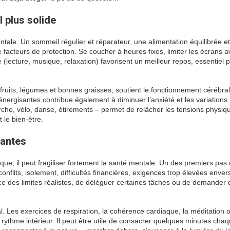
l plus solide
ntale. Un sommeil régulier et réparateur, une alimentation équilibrée e
facteurs de protection. Se coucher à heures fixes, limiter les écrans a
e (lecture, musique, relaxation) favorisent un meilleur repos, essentiel 
 fruits, légumes et bonnes graisses, soutient le fonctionnement cérébral
 énergisantes contribue également à diminuer l’anxiété et les variations
che, vélo, danse, étirements – permet de relâcher les tensions physiq
 le bien-être.
santes
onique, il peut fragiliser fortement la santé mentale. Un des premiers pas
conflits, isolement, difficultés financières, exigences trop élevées enver
ace des limites réalistes, de déléguer certaines tâches ou de demander 
. Les exercices de respiration, la cohérence cardiaque, la méditation o
le rythme intérieur. Il peut être utile de consacrer quelques minutes chaq