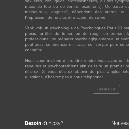
sexuelles, conjugales, professionnelles) ou des sympt
maux de tête ou de ventre, eczéma…). Ou parce que 
malheureux, angoissé, dépendant des autres, ou
l’impression de ne plus être acteur de sa vie.
Venir voir un psychologue de Psychologues Paris 20 pe
précis: arrêter de fumer, ou de rougir en prenant 
professionnel; se préparer psychologiquement à un évén
peut aussi commencer un travail sur soi par pure curios
connaître.
Nous vous invitons à prendre rendez-vous avec un d
rapeutes et psychopraticiens afin de faire un premier
désirez. Si vous désirez obtenir de plus amples in
questions, n’hésitez pas à nous téléphoner.
Lire la suite
Besoin
d’un psy?
Nouve