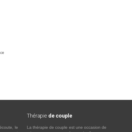
ace
Thérapie
de couple
écoute, le
La thérapie de couple est une occasion de