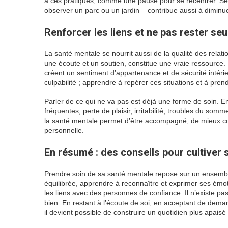
à ces pratiques, comme une pause pour se recentrer. Se 
observer un parc ou un jardin – contribue aussi à diminue
Renforcer les liens et ne pas rester seu
La santé mentale se nourrit aussi de la qualité des relati
une écoute et un soutien, constitue une vraie ressource. 
créent un sentiment d’appartenance et de sécurité intérie
culpabilité ; apprendre à repérer ces situations et à pren
Parler de ce qui ne va pas est déjà une forme de soin. 
fréquentes, perte de plaisir, irritabilité, troubles du somm
la santé mentale permet d’être accompagné, de mieux com
personnelle.
En résumé : des conseils pour cultiver 
Prendre soin de sa santé mentale repose sur un ensemble
équilibrée, apprendre à reconnaître et exprimer ses émo
les liens avec des personnes de confiance. Il n’existe pa
bien. En restant à l’écoute de soi, en acceptant de demande
il devient possible de construire un quotidien plus apais