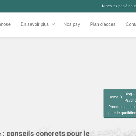
N’hésitez pas à nou
pnose
En savoir plus
Nos psy
Plan d’acces
Cont
Blog – 
Home
Psycho
Prendre soin de 
pour le quotidie
: conseils concrets pour le