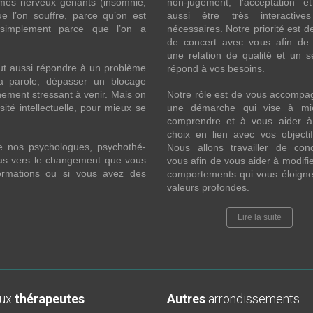
ômes nerveux gênants (insomnie,
non-jugement, l’acceptation e
l’on souffre, parce qu’on est
aussi être très interactive
 simplement parce que l’on a
nécessaires. Notre priorité est de
de concert avec vous afin de 
une relation de qualité et un s
ut aussi répondre à un problème
répond à vos besoins.
la parole; dépasser un blocage
ement stressant à venir. Mais on
Notre rôle est de vous accompa
ité intellectuelle, pour mieux se
une démarche qui vise à mi
comprendre et à vous aider à 
choix en lien avec vos objecti
e nos psychologues, psychothé-
Nous allons travailler de con
 pas vers le changement que vous
vous afin de vous aider à modifie
formations ou si vous avez des
comportements qui vous éloigne
valeurs profondes.
Lire la suite
aux
thérapeutes
Autres
arrondissements