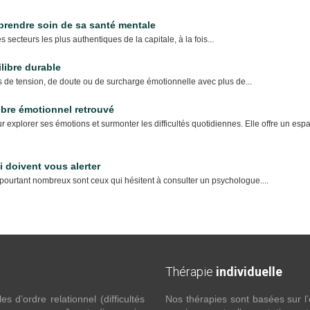
 prendre soin de sa santé mentale
ecteurs les plus authentiques de la capitale, à la fois...
libre durable
s de tension, de doute ou de surcharge émotionnelle avec plus de...
ibre émotionnel retrouvé
explorer ses émotions et surmonter les difficultés quotidiennes. Elle offre un esp
 doivent vous alerter
pourtant nombreux sont ceux qui hésitent à consulter un psychologue....
Thérapie
individuelle
 d’ordre relationnel (difficultés
Nos thérapies sont basées sur l’