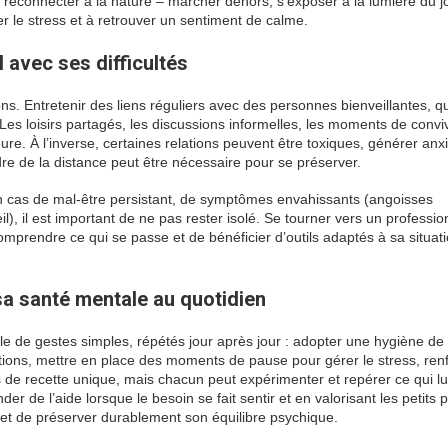
reconnecter à la nature – marcher dehors, s’exposer à la lumière du jo
r le stress et à retrouver un sentiment de calme.
l avec ses difficultés
ons. Entretenir des liens réguliers avec des personnes bienveillantes, qu
Les loisirs partagés, les discussions informelles, les moments de conviv
ure. À l’inverse, certaines relations peuvent être toxiques, générer anx
dre de la distance peut être nécessaire pour se préserver.
En cas de mal-être persistant, de symptômes envahissants (angoisses
eil), il est important de ne pas rester isolé. Se tourner vers un professi
prendre ce qui se passe et de bénéficier d’outils adaptés à sa situat
sa santé mentale au quotidien
 de gestes simples, répétés jour après jour : adopter une hygiène de 
tions, mettre en place des moments de pause pour gérer le stress, ren
s de recette unique, mais chacun peut expérimenter et repérer ce qui lui
r de l’aide lorsque le besoin se fait sentir et en valorisant les petits 
é et de préserver durablement son équilibre psychique.