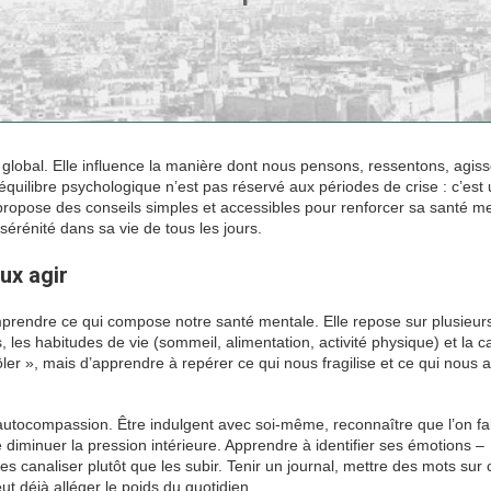
e global. Elle influence la manière dont nous pensons, ressentons, agis
équilibre psychologique n’est pas réservé aux périodes de crise : c’est
cle propose des conseils simples et accessibles pour renforcer sa santé m
sérénité dans sa vie de tous les jours.
ux agir
mprendre ce qui compose notre santé mentale. Elle repose sur plusieurs 
s, les habitudes de vie (sommeil, alimentation, activité physique) et la c
trôler », mais d’apprendre à repérer ce qui nous fragilise et ce qui nous 
autocompassion. Être indulgent avec soi-même, reconnaître que l’on fa
iminuer la pression intérieure. Apprendre à identifier ses émotions –
les canaliser plutôt que les subir. Tenir un journal, mettre des mots sur
t déjà alléger le poids du quotidien.