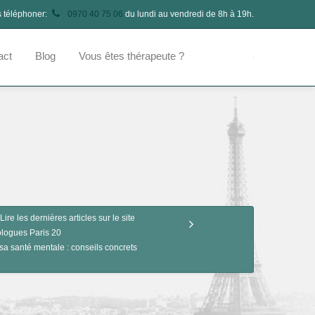
s téléphoner:
0970 40 75 06
du lundi au vendredi de 8h à 19h.
act
Blog
Vous êtes thérapeute ?
Lire les dernières articles sur le site
logues Paris 20
sa santé mentale : conseils concrets
n