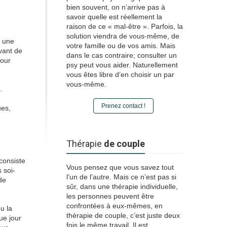
bien souvent, on n’arrive pas à
savoir quelle est réellement la
raison de ce « mal-être ». Parfois, la
solution viendra de vous-même, de
t une
votre famille ou de vos amis. Mais
vant de
dans le cas contraire; consulter un
pour
psy peut vous aider. Naturellement
vous êtes libre d’en choisir un par
vous-même.
.
Prenez contact !
ues,
Thérapie
de couple
 consiste
Vous pensez que vous savez tout
s soi-
l’un de l’autre. Mais ce n’est pas si
de
sûr, dans une thérapie individuelle,
les personnes peuvent être
confrontées à eux-mêmes, en
u la
thérapie de couple, c’est juste deux
ue jour
fois le même travail. Il est