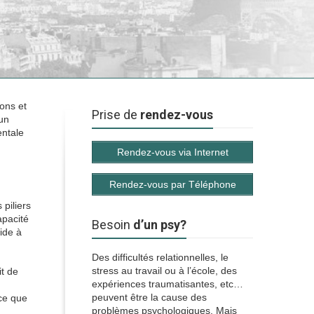
sons et
Prise de
rendez-vous
 un
entale
Rendez-vous via Internet
Rendez-vous par Téléphone
piliers
apacité
Besoin
d’un psy?
aide à
Des difficultés relationnelles, le
stress au travail ou à l’école, des
it de
expériences traumatisantes, etc…
peuvent être la cause des
 ce que
problèmes psychologiques. Mais