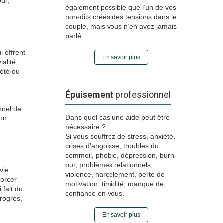
ur,
également possible que l’un de vos
non-dits créés des tensions dans le
couple, mais vous n’en avez jamais
parlé.
i offrent
En savoir plus
ialité
iété ou
Épuisement
professionnel
onnel de
Dans quel cas une aide peut être
ion
nécessaire ?
Si vous souffrez de stress, anxiété,
crises d’angoisse, troubles du
sommeil, phobie, dépression, burn-
out, problèmes relationnels,
vie
violence, harcèlement, perte de
forcer
motivation, timidité, manque de
 fait du
confiance en vous.
progrès,
En savoir plus