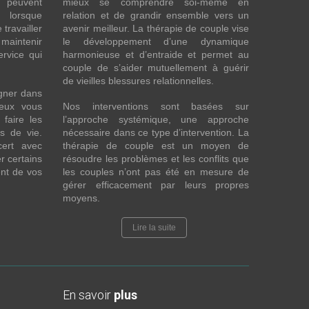
t peuvent
mieux se comprendre soi-même en
s lorsque
relation et de grandir ensemble vers un
 travailler
avenir meilleur. La thérapie de couple vise
maintenir
le développement d’une dynamique
ervice qui
harmonieuse et d’entraide et permet au
couple de s’aider mutuellement à guérir
de vieilles blessures relationnelles.
gner dans
eux vous
Nos interventions sont basées sur
faire les
l’approche systémique, une approche
fs de vie.
nécessaire dans ce type d’intervention. La
cert avec
thérapie de couple est un moyen de
r certains
résoudre les problèmes et les conflits que
nt de vos
les couples n’ont pas été en mesure de
gérer efficacement par leurs propres
moyens.
Lire la suite
En savoir
plus