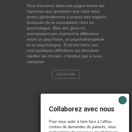
Vous trouverez dans ces pages toutes les
réponses aux questions que vous vous
posez généralement à propos des aspects
pratiques de la consultation chez un
psychologue. Bien des gens ne
connaissent pas vraiment la différence
entre un psychiatre, un psychothérapeute
et un psychologue. Si tel est votre cas,
voici quelques définitions qui devraient
clarifier les choses, n’hésitez pas à nous
contacter:
Lire la suite
Collaborez avec nous
Pour nous aider à faire face à l’afflux
continu de demandes de patients, nous