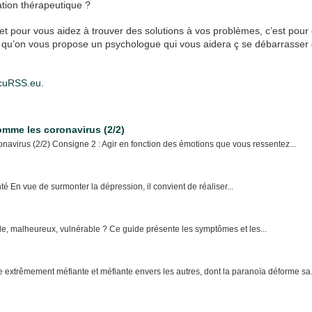
ation thérapeutique ?
et pour vous aidez à trouver des solutions à vos problèmes, c’est pour 
 qu’on vous propose un psychologue qui vous aidera ç se débarrasser
cuRSS.eu
.
omme les coronavirus (2/2)
navirus (2/2) Consigne 2 : Agir en fonction des émotions que vous ressentez...
 En vue de surmonter la dépression, il convient de réaliser...
e, malheureux, vulnérable ? Ce guide présente les symptômes et les...
extrêmement méfiante et méfiante envers les autres, dont la paranoïa déforme sa.