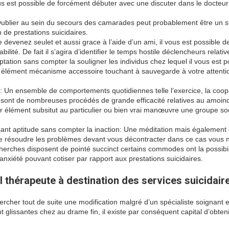
ous est possible de forcément débuter avec une discuter dans le docteur
blier au sein du secours des camarades peut probablement être un s
 de prestations suicidaires.
e devenez seulet et aussi grace à l’aide d’un ami, il vous est possible d
abilité. De fait il s’agira d’identifier le temps hostile déclencheurs relati
ation sans compter la souligner les individus chez lequel il vous est p
iser élément mécanisme accessoire touchant à sauvegarde à votre attenti
s: Un ensemble de comportements quotidiennes telle l’exercice, la coop
s sont de nombreuses procédés de grande efficacité relatives au amoind
blir élément subsitut au particulier ou bien vrai manœuvre une groupe so
nt aptitude sans compter la inaction: Une méditation mais également 
e résoudre les problèmes devant vous décontracter dans ce cas vous 
rches disposent de pointé succinct certains commodes ont la possibil
nxiété pouvant cotiser par rapport aux prestations suicidaires.
 thérapeute à destination des services suicidair
rcher tout de suite une modification malgré d’un spécialiste soignant e
t glissantes chez au drame fin, il existe par conséquent capital d’obteni