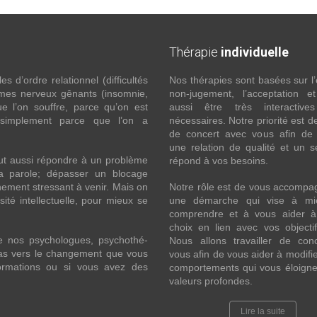
Thérapie
individuelle
 d’ordre relationnel (difficultés
Nos thérapies sont basées sur l’
ômes nerveux gênants (insomnie,
non-jugement, l’acceptation e
l’on souffre, parce qu’on est
aussi être très interactive
 simplement parce que l’on a
nécessaires. Notre priorité est de
de concert avec vous afin de 
une relation de qualité et un s
ut aussi répondre à un problème
répond à vos besoins.
la parole; dépasser un blocage
ement stressant à venir. Mais on
Notre rôle est de vous accompa
ité intellectuelle, pour mieux se
une démarche qui vise à mi
comprendre et à vous aider à 
choix en lien avec vos objecti
e nos psychologues, psychothé-
Nous allons travailler de con
 pas vers le changement que vous
vous afin de vous aider à modifie
formations ou si vous avez des
comportements qui vous éloigne
valeurs profondes.
Lire la suite