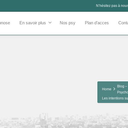
N’hésitez pas à nou
pnose
En savoir plus
Nos psy
Plan d’acces
Cont
Blog – 
Home
Psycho
Les intentions su