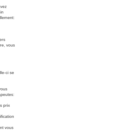
avez
in
llement:
ers
ire, vous
le-ci se
 vous
apeutes:
s prix
fication
ent vous