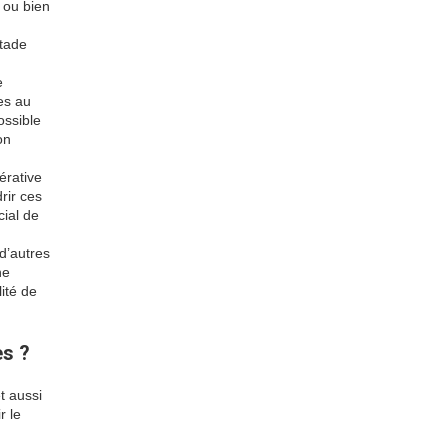
 ou bien
tade
e
ves au
ossible
on
érative
rir ces
cial de
d’autres
ne
ité de
es ?
t aussi
r le