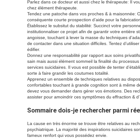
Parlez dans ce docteur et aussi chez le thérapeute: Il v
chez élément thérapeute.
Tendez une patoche dans vos proches & à maisonnée: Ou
conséquente courte prospection d’aide pour la fabrication
Établissez le subsitut du stabilité: Succinct votre personn
institutionnaliser ce projet afin de garantir votre entière st
angoisse, touchant à lever la masse du techniques d’adapt
de contacter dans une situation difficiles. Tentez d’util
édifier.
Donnez une responsabilité par rapport aux soins privatif
sain mais aussi élément sommeil la finalité du processu
services suicidaires. Il vous est possible de tenter d’éta
sorte à faire grandir les coutumes totalité.
Apprenez un ensemble de techniques relatives au disposa
confortables touchant à grande cognition sont à même d
devez vous demander dans gérer vos émotions. Des reche
assister pour amoindrir ces symptômes du effraction & d’a
Sommaire dois-je rechercher parmi réel
La cause en très énorme se trouve être relatives au reche
psychiatrique. La majorité des inspirations suicidaires son
fameux renfort qui vous possédez envie.