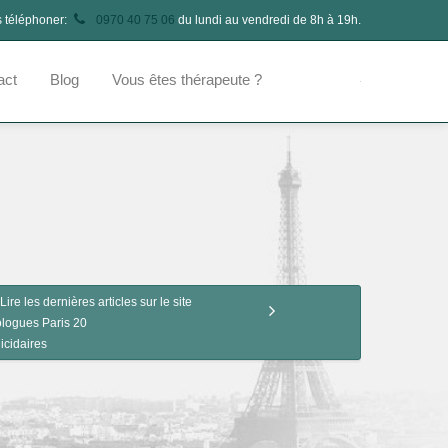
s téléphoner:
0970 40 75 06
du lundi au vendredi de 8h à 19h.
act
Blog
Vous êtes thérapeute ?
Lire les dernières articles sur le site
logues Paris 20
icidaires