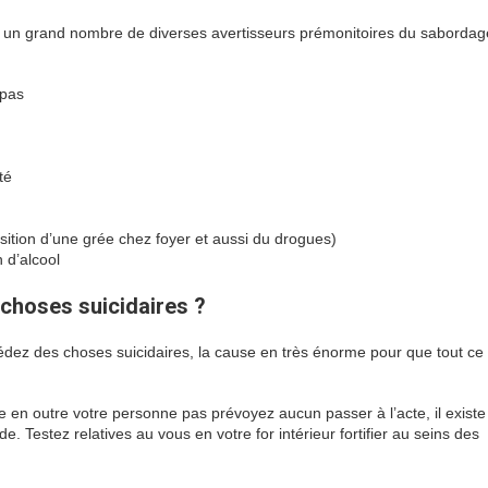
y an un grand nombre de diverses avertisseurs prémonitoires du sabordag
épas
té
ition d’une grée chez foyer et aussi du drogues)
 d’alcool
 choses suicidaires ?
sédez des choses suicidaires, la cause en très énorme pour que tout ce
te en outre votre personne pas prévoyez aucun passer à l’acte, il exist
. Testez relatives au vous en votre for intérieur fortifier au seins des