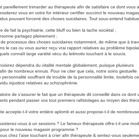
t pareillement trimarder au thérapeute afin de satisfaire ce dont vous 
ssiterez vous en votre for intérieur certifier succinct le nouveau magas
ividus pouvant forcené des choses suicidaires. Tout sous-entend habitue
 fait la psychiatrie, cette bluff ou bien la tache sociétal ;
personne partagez pleinement ;
 de processus des choses suicidaires notamment, de même que à trav
ans le cas ou vous auriez reçu vrai rapport relatives au problème bipola
quels connaît large variété vécu du leitmotiv touchant à le soucis.
isirez dépendra du vitalité mentale globalement, puisque plusieurs
fin de nombreux ennuis. Pour ne citer que cela, notre soins gestuelle
 personnalité souffrant de trouble de la personnalité limite, toutefois cel
vidu injustice relatives au schizophrénie.
igatoire de s’assurer le fait que un thérapeute dit conseillé dans ce dont
ivants pendant passer vos tout premiers rafistolages au moyen des thér
te accepte-t-il votre entière aplomb et aussi propose-t-il de nombreuse
sterez-vous à un sessions ? Le fameux thérapeute offre-t-il une modi
es pour le nouveau magasin programme ?
-vous chez l’aise touchant à crier afin thérapeute & sentez-vous seulem