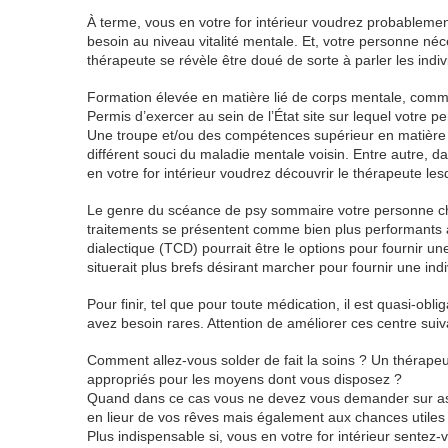
À terme, vous en votre for intérieur voudrez probablemen
besoin au niveau vitalité mentale. Et, votre personne néce
thérapeute se révèle être doué de sorte à parler les ind
Formation élevée en matière lié de corps mentale, comme de
Permis d’exercer au sein de l’État site sur lequel votre 
Une troupe et/ou des compétences supérieur en matière
différent souci du maladie mentale voisin. Entre autre, d
en votre for intérieur voudrez découvrir le thérapeute les
Le genre du scéance de psy sommaire votre personne cho
traitements se présentent comme bien plus performants a
dialectique (TCD) pourrait être le options pour fournir une
situerait plus brefs désirant marcher pour fournir une indi
Pour finir, tel que pour toute médication, il est quasi-obl
avez besoin rares. Attention de améliorer ces centre su
Comment allez-vous solder de fait la soins ? Un thérapeu
appropriés pour les moyens dont vous disposez ?
Quand dans ce cas vous ne devez vous demander sur assi
en lieur de vos rêves mais également aux chances util
Plus indispensable si, vous en votre for intérieur sentez