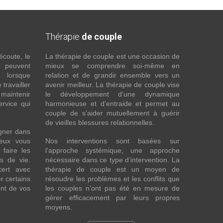
Thérapie
de couple
écoute, le
La thérapie de couple est une occasion de
t peuvent
mieux se comprendre soi-même en
s lorsque
relation et de grandir ensemble vers un
 travailler
avenir meilleur. La thérapie de couple vise
maintenir
le développement d’une dynamique
ervice qui
harmonieuse et d’entraide et permet au
couple de s’aider mutuellement à guérir
de vieilles blessures relationnelles.
gner dans
eux vous
Nos interventions sont basées sur
faire les
l’approche systémique, une approche
fs de vie.
nécessaire dans ce type d’intervention. La
cert avec
thérapie de couple est un moyen de
r certains
résoudre les problèmes et les conflits que
nt de vos
les couples n’ont pas été en mesure de
gérer efficacement par leurs propres
moyens.