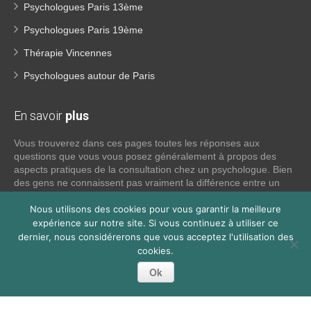
Psychologues Paris 13ème
Psychologues Paris 19ème
Thérapie Vincennes
Psychologues autour de Paris
En savoir
plus
Vous trouverez dans ces pages toutes les réponses aux
questions que vous vous posez généralement à propos des
aspects pratiques de la consultation chez un psychologue. Bien
des gens ne connaissent pas vraiment la différence entre un
psychiatre, un psychothérapeute et un psychologue. Si tel est
votre cas, voici quelques définitions qui devraient clarifier les
Nous utilisons des cookies pour vous garantir la meilleure
choses, n’hésitez pas à nous contacter:
expérience sur notre site. Si vous continuez à utiliser ce
dernier, nous considérerons que vous acceptez l'utilisation des
cookies.
Lire la suite
Ok
Copyright © 2026
Psychologue Paris 20.
Tous droits réservés.