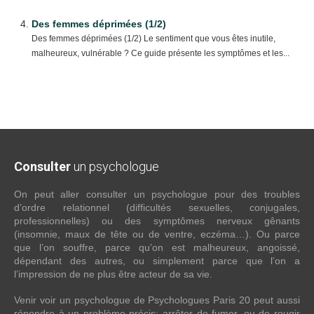
Des femmes déprimées (1/2)
Des femmes déprimées (1/2) Le sentiment que vous êtes inutile,
malheureux, vulnérable ? Ce guide présente les symptômes et les...
Consulter
un psychologue
On peut aller consulter un psychologue pour des troubles
d’ordre relationnel (difficultés sexuelles, conjugales,
professionnelles) ou des symptômes nerveux gênants
(insomnie, maux de tête ou de ventre, eczéma…). Ou parce
que l’on souffre, parce qu’on est malheureux, angoissé,
dépendant des autres, ou simplement parce que l’on a
l’impression de ne plus être acteur de sa vie.
Venir voir un psychologue de Psychologues Paris 20 peut aussi
répondre à un problème précis: arrêter de fumer, ou de rougir