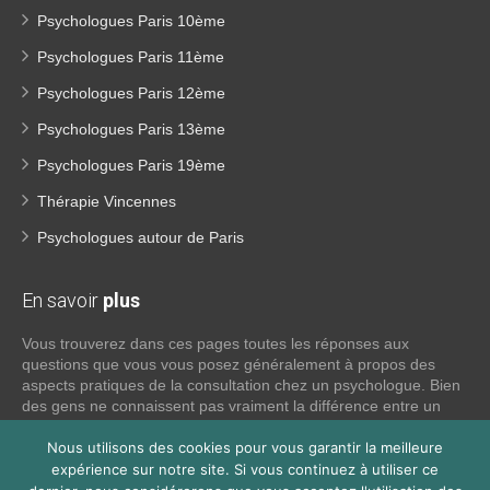
Psychologues Paris 10ème
Psychologues Paris 11ème
Psychologues Paris 12ème
Psychologues Paris 13ème
Psychologues Paris 19ème
Thérapie Vincennes
Psychologues autour de Paris
En savoir
plus
Vous trouverez dans ces pages toutes les réponses aux
questions que vous vous posez généralement à propos des
aspects pratiques de la consultation chez un psychologue. Bien
des gens ne connaissent pas vraiment la différence entre un
psychiatre, un psychothérapeute et un psychologue. Si tel est
votre cas, voici quelques définitions qui devraient clarifier les
Nous utilisons des cookies pour vous garantir la meilleure
choses, n’hésitez pas à nous contacter:
expérience sur notre site. Si vous continuez à utiliser ce