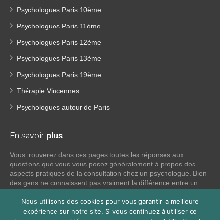
Psychologues Paris 10ème
Psychologues Paris 11ème
Psychologues Paris 12ème
Psychologues Paris 13ème
Psychologues Paris 19ème
Thérapie Vincennes
Psychologues autour de Paris
En savoir
plus
Vous trouverez dans ces pages toutes les réponses aux
questions que vous vous posez généralement à propos des
aspects pratiques de la consultation chez un psychologue. Bien
des gens ne connaissent pas vraiment la différence entre un
psychiatre, un psychothérapeute et un psychologue. Si tel est
votre cas, voici quelques définitions qui devraient clarifier les
Nous utilisons des cookies pour vous garantir la meilleure
choses, n’hésitez pas à nous contacter:
expérience sur notre site. Si vous continuez à utiliser ce