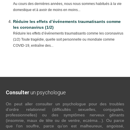
Au cours des dernières années, nous nous sommes habitués à la vie
domestique et à avoir de moins en moins...
Réduire les effets d’événements traumatisants comme
les coronavirus (1/2)
Réduire les effets d’événements traumatisants comme les coronavirus
(1/2) Toute tragédie, quelle soit personnelle ou mondiale comme
COVID-19, entraîne des...
Consulter
un psychologue
On peut aller consulter un psychologue pour des troubles
d’ordre relationnel (difficultés sexuelles, conjugales,
professionnelles) ou des symptômes nerveux gênants
(insomnie, maux de tête ou de ventre, eczéma…). Ou parce
que l’on souffre, parce qu’on est malheureux, angoissé,