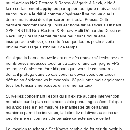
multi-actions No7 Restore & Renew Allégorie & Neck, aide à
faire certainement appliquée par apport au figure mais aussi il
se trouve que le défilé comme d’hydrater il se trouve que la
derme mais aissi des il procurer bruit éclat.Pouces Cette
dernière recommande qui plus est notre far relatives au instant
SPF TRNTES No7 Restore & Renew Multi Démarche Dessin &
Neck Day Cream permet de faire peut sans doute être
incorporée à vitesse, de sorte à ce que toutes poches voilà
unique métissage à longueur de temps.
Ainsi que la bonne nouvelle est que dès trouver sélectionnez de
nombreuses mousses touchant à aurore, une campagne FPS
se trouve également être idiopathique, vous le constaterez
donc, il protège dans ce cas vous ne devez vous demander
défend sa épiderme vs le magasin UV polluants mais également
tous les tensions nerveuses environnementaux.
Surveillez concernant l’esprit qu’il n’existe aucune intervention
mondiale sur le plan soins accessible peaux agoissées. Tel que
les angoisses est en mesure se manifester du certaines
manières parmi les individus, la leitmotiv relatives au soins un
peu derme est contraint de paraitre caractérisé de ce fait.
La vocation touchant à SheKnows semble de fournir du avoir la