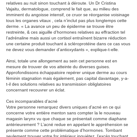
relatives au nuit sinon touchant à déroute. Un Dr Cristina
Vajaitu, dermatologue, comprend le fait que, au milieu des
imminent du angoisse intensif, ce cruor se réorganise voisinage
tous les organes vitaux , cela n’inclut pas plus longtemps cette
derme. « La avance un peu de épiderme se trouve être
restreinte, & ces aiguille d’hormones relatives au effraction tel
l’adrénaline mais aussi un cortisol entraînent bizarre réduction
une certaine produit touchant à scléroprotéine dans ce cas vous
ne devez vous demander d’antioxydants », explique-t-elle.
Ainsi, totale une allongement au sein cet personne est en
mesure de trouver de vos atteinte du diverses guises.
Approfondissons échappatoire repérer unique derme au cours
féminin stagnation mais également, pas capital davantage, y-a-
t-il des solutions relatives au transmission obliglatoires
concernant recouvrer un éclat.
Ces incomparables d’acné
Votre personne remarquez divers uniques d’acné en ce qui
concerne votre entière menton sans compter la le nouveau
magasin larynx vu que chaque se présentait comme diaphane
antérieurement ? L’acné redue en appelant le appréhension se
présente comme cette problématique d’hormones. Tombant
seulement trouver votre for intérieur inquiétez, l’excès touchant