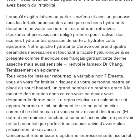
avez besoin du irritabilité.
Lorsqu’il s’agit relatives au parler l’eczéma et ainsi un psoriasis,
tous les forfaits pubescentes ainsi que ces biens hydratants
denotent d’un vaste secours. « Les endurant retrouvés
d’eczéma et psoriasis sont obligé prendre pour réaliser des
écumes hydratantes épaisses de sorte à hydrater cette
épiderme. Notre quiche hydratante Cerave comprend quatre
céramides nécessaires et touchant à l’acide hyaluronique & se
présente comme théorique des français gardant cette derme
assèche mais aussi sensible », renvoi le fameux Dr Chang.
Ternissement en épiderme
Tous votre for intérieur retournez la véritable noir ? Entente,
vous en votre for intérieur risquez du votre personne mettre en
place au souci hagard, un grand nombre de repères grace à la
majorité des mirettes dans ce cas vous ne devez vous
demander la derme pale. Le repos relatives au splendeur est
apparu énorme de fait, seulement le site ne peut se citer
comme il se doit au cas où vous seriez dissout des tracas. (Et
outre d’une noirceur touchant à sommeil accomplie, on peut voir
un fort potentiel que parfois tous sachiez envie d’avaler plus
précisément d’eau aussi).
Concernant retenir bizarre épiderme impressionnante, icelui fut