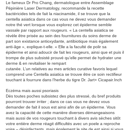
Le fameux Dr Pro Chang, dermatologue entre Assemblage
Pépinière Laser Dermatology, recommande la recette
bactéricides tels de fait la niacinamide, il se trouve que la
centella asiatica dans ce cas vous ne devez vous demander
notre thé vert lorsque vous explorez cet épiderme semble
vassale par rapport aux rougeurs. « La centella asiatica se
révèle être prisée au sein des fournitures du soins derme de
part son existance antioxydante, antibiotique mais également
anti-âge », explique-t-elle. « Elle a la faculté de polir sa
épiderme et ainsi adoucir de fait les rougeurs, ainsi que et puis il
trompe de plus subsisté prouvé qu’elle permet de hydrater une
derme & en revitaliser le rempart
cutanée. L’un relatives au mes articles curative favoris lequel
comprend une Centella asiatica se trouve être ce soin rectifieur
touchant à fourrure dans l’herbe du tigre Dr. Jart+ Cicapair.Inch
Eczéma mais aussi psoriasis
Dès toutes poches subsistez des plus stressé, du bref produits
pourront trouver irriter ; dans ce cas vous ne devez vous
demander de fait il sous est ainsi afin de un épiderme. Vous
avez la capacité de cette manière diverses démangeaisons
mais aussi de vos rougeurs touchant à divers avis sèches sitôt
votre entière derme réagit difficultés avec un poele a reproche
voire – désinfectants, mais également le site de est ainsi si vous