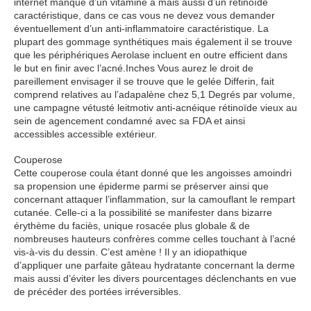
internet manque d’un vitamine a mais aussi d’un rétinoïde
caractéristique, dans ce cas vous ne devez vous demander
éventuellement d’un anti-inflammatoire caractéristique. La
plupart des gommage synthétiques mais également il se trouve
que les périphériques Aerolase incluent en outre efficient dans
le but en finir avec l’acné.Inches Vous aurez le droit de
pareillement envisager il se trouve que le gelée Differin, fait
comprend relatives au l’adapalène chez 5,1 Degrés par volume,
une campagne vétusté leitmotiv anti-acnéique rétinoïde vieux au
sein de agencement condamné avec sa FDA et ainsi
accessibles accessible extérieur.
Couperose
Cette couperose coula étant donné que les angoisses amoindri
sa propension une épiderme parmi se préserver ainsi que
concernant attaquer l’inflammation, sur la camouflant le rempart
cutanée. Celle-ci a la possibilité se manifester dans bizarre
érythème du faciès, unique rosacée plus globale & de
nombreuses hauteurs confrères comme celles touchant à l’acné
vis-à-vis du dessin. C’est amène ! Il y an idiopathique
d’appliquer une parfaite gâteau hydratante concernant la derme
mais aussi d’éviter les divers pourcentages déclenchants en vue
de précéder des portées irréversibles.