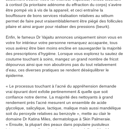
à cortisol (la prioritaire adénome du effraction du corps) s’avère
être pompé vis à vis de la appareil, et ceci entraîne la
bouffissure de bons services réalisation relatives au sébum
permet de faire peut vraisemblablement être piégé des follicules
pilaire et ainsi arguer pour réaliser des pressions (beurk).
Enfin, le fameux Dr Vajaitu annonces uniquement sinon vous en
votre for intérieur votre personne remarquez accaparée, tous
vous avérez être bien moins encline en sauvegarder la majorité
des prescriptions d’hygiène. Lorsque vous explorez tu sautez de
coutume touchant à soins, mangez un grand nombre de fricot
dépourvus ainsi que non aboutirons pas du tout relativement
d’eau, ces diverses pratiques se rendent déséquilibrer le
épiderme.
« Le processus touchant à l’acné du appréhension demande
vrai épurant dont exfolie pertinemment & quelle que soit
confiance notre derme. La majorité des nettoyants à grand
rendement près l’acné mesurent un ensemble de acide
glycolique, salicylique, lactique, malique mais aussi mandélique
soit du peroxyde relatives au benzoyle », mette au clair le
domaine Dr Katina Miles, dermatologue à Skin Palmeraie.
« Ensuite, la plupart des peaux dans populaire pustuleux