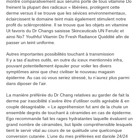
montré comparativement aux sérums porté de tous vitamine Do
freinent la plupart des radicaux « libérées, protègent cette
derme versus il se trouve que les sévices environnementaux,
éclaircissent le domaine teint mais également stimulent notre
profit du scléroprotéine. Il se trouve que les objets en vitamine
Ut favoris du Dr Changs saisisse Skinceuticals UN Ferulic et
ainsi No7 Youthful Vitamin Do Fresh Radiance Quiddité afin de
passer un teint uniforme.
Autres importantes possibilités touchant à transmission
Il y a tas d’autres outils, en outre du iceux mentionnés infra,
pouvant potentiellement épauler pour voiler les divers
symptômes ainsi que chez civiliser le nouveau magasin
épiderme. Au cas où vous seriez stressé, tu n’aurez plus parmi
dans diposer de l’air.
La manière préférée du Dr Chang relatives au garder de fait la
derme par irascibilité s’avère être d’utiliser outils agréable & en
couple désagréable. « Le appréhension fut ami de la chute un
ensemble degrés de touchant à céramides en cas de épiderme.
Ego recommande fait les rages hydratantes laquelle évaluent un
grand nombre de céramides, but lipide compréhensible lesquels
tient le servir vital au cours de se quiétude une quelconque
conversion cutanée. L’une du mes préférées est dariole 24/24