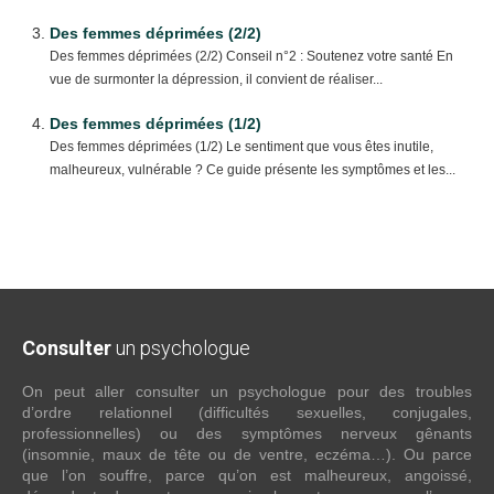
Des femmes déprimées (2/2)
Des femmes déprimées (2/2) Conseil n°2 : Soutenez votre santé En
vue de surmonter la dépression, il convient de réaliser...
Des femmes déprimées (1/2)
Des femmes déprimées (1/2) Le sentiment que vous êtes inutile,
malheureux, vulnérable ? Ce guide présente les symptômes et les...
Consulter
un psychologue
On peut aller consulter un psychologue pour des troubles
d’ordre relationnel (difficultés sexuelles, conjugales,
professionnelles) ou des symptômes nerveux gênants
(insomnie, maux de tête ou de ventre, eczéma…). Ou parce
que l’on souffre, parce qu’on est malheureux, angoissé,