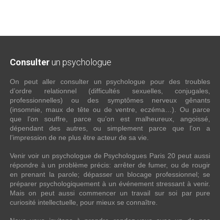
Consulter
un psychologue
On peut aller consulter un psychologue pour des troubles
d’ordre relationnel (difficultés sexuelles, conjugales,
professionnelles) ou des symptômes nerveux gênants
(insomnie, maux de tête ou de ventre, eczéma…). Ou parce
que l’on souffre, parce qu’on est malheureux, angoissé,
dépendant des autres, ou simplement parce que l’on a
l’impression de ne plus être acteur de sa vie.
Venir voir un psychologue de Psychologues Paris 20 peut aussi
répondre à un problème précis: arrêter de fumer, ou de rougir
en prenant la parole; dépasser un blocage professionnel; se
préparer psychologiquement à un événement stressant à venir.
Mais on peut aussi commencer un travail sur soi par pure
curiosité intellectuelle, pour mieux se connaître.